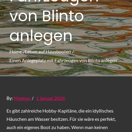
von Blinto
anlegen
Home
Leben auf Hausbooten
Einen Anlegeplatz mit Fahrzeugen von Blinto anlegen
Posted
By:
Magnus
1 Januar 2024
on
Es gibt zahlreiche Hobby-Kapitäne, die ein idyllisches
Häuschen am Wasser besitzen. Für sie wäre es perfekt,
auch ein eigenes Boot zu haben. Wenn man keinen