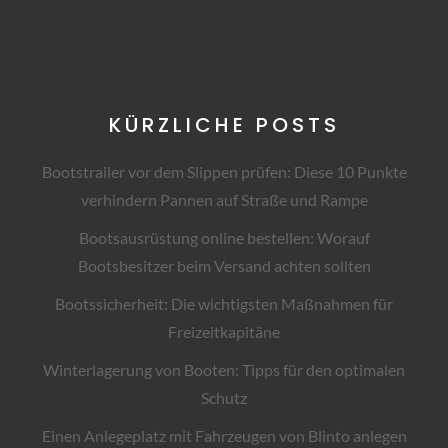
KÜRZLICHE POSTS
Bootstrailer vor dem Slippen prüfen: Diese 10 Punkte
verhindern Pannen auf Straße und Rampe
Bootsausrüstung online bestellen: Worauf
Bootsbesitzer beim Versand achten sollten
Bootssicherheit: Die wichtigsten Maßnahmen für
Freizeitkapitäne
Winterlagerung von Booten: Tipps für den optimalen
Schutz
Einen Anlegeplatz mit Fahrzeugen von Blinto anlegen