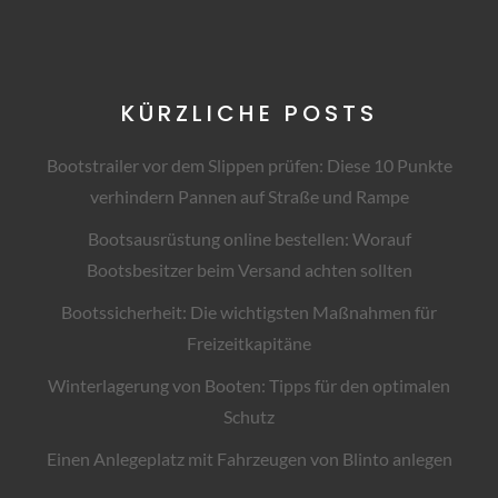
KÜRZLICHE POSTS
Bootstrailer vor dem Slippen prüfen: Diese 10 Punkte
verhindern Pannen auf Straße und Rampe
Bootsausrüstung online bestellen: Worauf
Bootsbesitzer beim Versand achten sollten
Bootssicherheit: Die wichtigsten Maßnahmen für
Freizeitkapitäne
Winterlagerung von Booten: Tipps für den optimalen
Schutz
Einen Anlegeplatz mit Fahrzeugen von Blinto anlegen