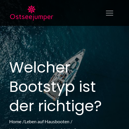
Skip
to
Ostseejumper.de
ostseejumper.de – alles über das Leben
content
auf dem Wasser
Welcher
Bootstyp ist
der richtige?
Home
Leben auf Hausbooten