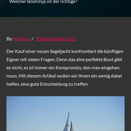
Welcher Bootstyp ist der richtige?
Posted
By:
Magnus
10 September 2022
on
Der Kauf einer neuen Segeljacht konfrontiert die künftigen
Eigner mit vielen Fragen. Denn das eine perfekte Boot gibt
es nicht, es ist immer ein Kompromiss, den man eingehen
muss. Mit diesem Artikel wollen wir Ihnen ein wenig dabei
helfen, eine gute Entscheidung zu treffen.