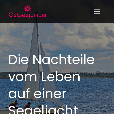
Skip
to
Ostseejumper.de
ostseejumper.de – alles über das Leben
content
auf dem Wasser
Die Nachteile
vom Leben
auf einer
Segeljacht