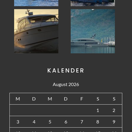
KALENDER
August 2026
M
D
M
D
F
S
S
1
2
3
4
5
6
7
8
9