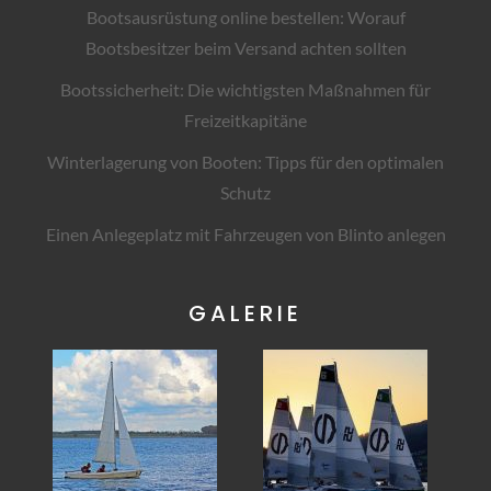
Bootsausrüstung online bestellen: Worauf
Bootsbesitzer beim Versand achten sollten
Bootssicherheit: Die wichtigsten Maßnahmen für
Freizeitkapitäne
Winterlagerung von Booten: Tipps für den optimalen
Schutz
Einen Anlegeplatz mit Fahrzeugen von Blinto anlegen
GALERIE