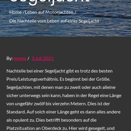
Home
Leben auf Motorjachten
Die Nachteile vom Leben auf einer Segeljacht
Posted
By:
emma
3 Juli 2021
on
Nachteile bei einer Segeljacht gibt es trotz des besten
Preis/Leistungsverhältnis. Es beginnt bei der Größe.
Segeljachten, mit denen man zu zweit oder auch alleine
sicher unterwegs sein kann, haben in der Regel eine Länge
von ungefähr zwölf bis vierzehn Metern. Dies ist der
Standard. Auf solch einer Länge geht es dann alles andere
als opulent zu. Dies betrifft besonders auf die
Platzsituation an Oberdeck zu. Hier wird gesegelt, und