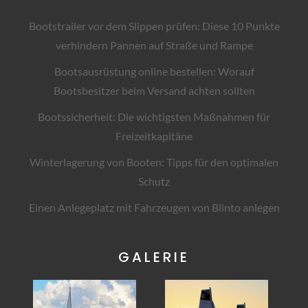
Bootstrailer vor dem Slippen prüfen: Diese 10 Punkte
verhindern Pannen auf Straße und Rampe
Bootsausrüstung online bestellen: Worauf
Bootsbesitzer beim Versand achten sollten
Bootssicherheit: Die wichtigsten Maßnahmen für
Freizeitkapitäne
Winterlagerung von Booten: Tipps für den optimalen
Schutz
Einen Anlegeplatz mit Fahrzeugen von Blinto anlegen
GALERIE