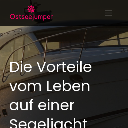
Skip
to
Ostseejumper.de
ostseejumper.de – alles über das Leben
content
auf dem Wasser
Die Vorteile
vom Leben
auf einer
Segeljacht