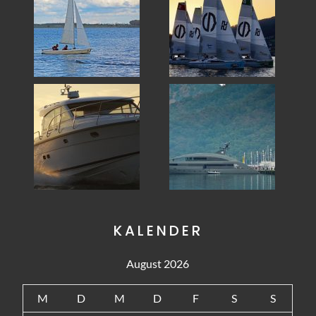
KALENDER
August 2026
M
D
M
D
F
S
S